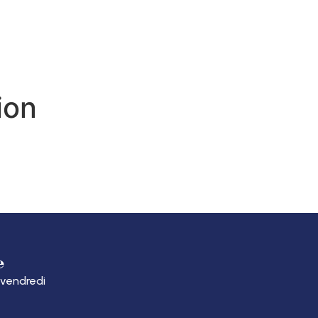
S DÉMARCHES
ion
e
 vendredi