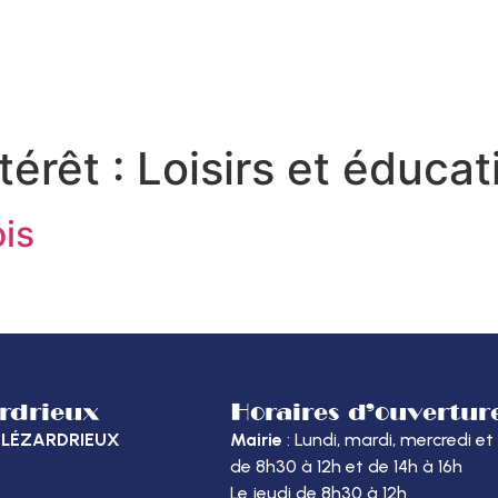
MON QUOTIDIEN
DÉCOUVRIR LÉZARDRIEUX
ME
térêt :
Loisirs et éducat
ois
ardrieux
Horaires d’ouvertur
40 LÉZARDRIEUX
Mairie
: Lundi, mardi, mercredi et
de 8h30 à 12h et de 14h à 16h
Le jeudi de 8h30 à 12h