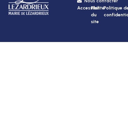
Nous contacter
Accessibilité
Plan
Politique d
du
confidentia
site