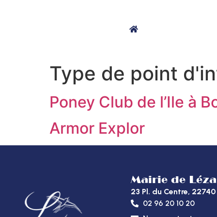
contenu
principal
MA MAIRIE
Type de point d'in
Poney Club de l’Ile à B
Armor Explor
Mairie de Léz
23 Pl. du Centre, 227
02 96 20 10 20