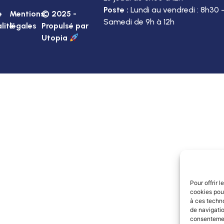
Poste :
Lundi au vendredi : 8h30 
e
Mentions
© 2025 -
Samedi de 9h à 12h
lité
légales
Propulsé par
Utopia
Pour offrir 
cookies pour
à ces techn
de navigatio
consentement