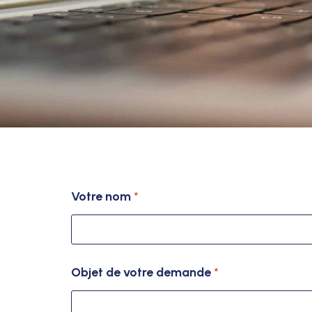
Votre nom
*
n
Objet de votre demande
*
o
m
m