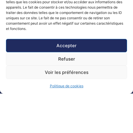
telles que les cookies pour stocker et/ou accéder aux informations des
appareils. Le fait de consentir à ces technologies nous permettra de
traiter des données telles que le comportement de navigation ou les ID
uniques sur ce site. Le fait de ne pas consentir ou de retirer son
consentement peut avoir un effet négatif sur certaines caractéristiques
et fonctions.
Accepter
Refuser
Voir les préférences
Politique de cookies
Mairie de Lézardrieux
23 Pl. du Centre, 22740 LÉZARDRIEUX
02 96 20 10 20
Nous contacter
Accessibilité
Plan
Politique de
Mentions
© 2025 -