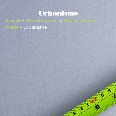
Urbanisme
Accueil
»
Mes démarches
»
Mes services en
mairie
»
Urbanisme