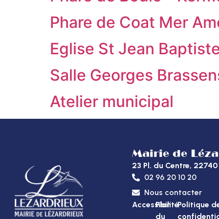
Phare de Coat Mer Am
Eglise St Jean Baptist
Salle Georges Brassen
Atelier municipal
Mairie de Léz
23 Pl. du Centre, 227
02 96 20 10 20
Nous contacter
Accessibilité
Plan
Politique d
du
confidentia