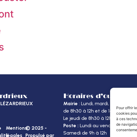
ont
e
s
ardrieux
Horaires d’ouvertur
40 LÉZARDRIEUX
Mairie
: Lundi, mardi, mercredi et
Pour offrir 
de 8h30 à 12h et de 14h à 16h
cookies pour
Le jeudi de 8h30 à 12h
à ces techn
de navigatio
Poste :
Lundi au vendredi : 8h30 
e
Mentions
© 2025 -
consentement
Samedi de 9h à 12h
lité
légales
Propulsé par