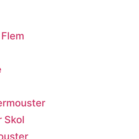
 Flem
e
ermouster
r Skol
ouster