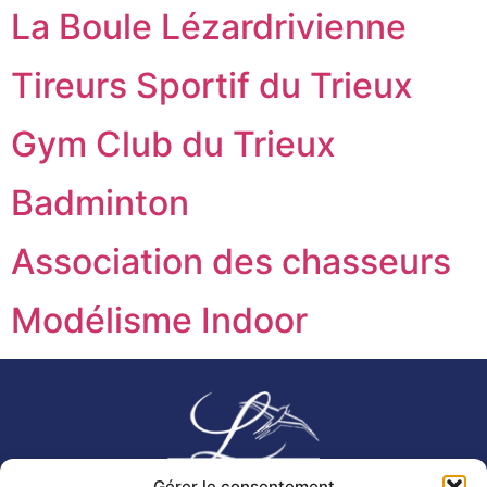
La Boule Lézardrivienne
Tireurs Sportif du Trieux
Gym Club du Trieux
Badminton
Association des chasseurs
Modélisme Indoor
Gérer le consentement