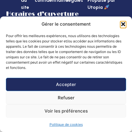
du
confidentialité
légales
Propulsé par
site
Utopia
Horaires d’ouverture
Mairie
: Lundi, mardi, mercredi et vendredi
Gérer le consentement
de 8h30 à 12h et de 14h à 16h
Le jeudi de 8h30 à 12h
Pour offrir les meilleures expériences, nous utilisons des technologies
telles que les cookies pour stocker et/ou accéder aux informations des
Poste :
Lundi au vendredi : 8h30 – 12h
appareils. Le fait de consentir à ces technologies nous permettra de
Samedi de 9h à 12h
traiter des données telles que le comportement de navigation ou les ID
uniques sur ce site. Le fait de ne pas consentir ou de retirer son
consentement peut avoir un effet négatif sur certaines caractéristiques
et fonctions.
Accepter
Refuser
Voir les préférences
Politique de cookies