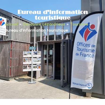
Bureau d’information
touristique
Accueil
»
Découvrir Lézardrieux
»
Tourisme
»
Bureau d’information touristique