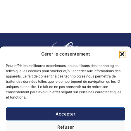
Gérer le consentement
Pour offrir les meilleures expériences, nous utilisons des technologies
telles que les cookies pour stocker et/ou accéder aux informations des
appareils. Le fait de consentir à ces technologies nous permettra de
Mairie de Lézardrieux
traiter des données telles que le comportement de navigation ou les ID
23 Pl. du Centre, 22740 LÉZARDRIEUX
uniques sur ce site. Le fait de ne pas consentir ou de retirer son
consentement peut avoir un effet négatif sur certaines caractéristiques
02 96 20 10 20
et fonctions.
Nous contacter
Accessibilité
Plan
Politique de
Mentions
© 2025 -
Accepter
du
confidentialité
légales
Propulsé par
site
Utopia
Refuser
Horaires d’ouverture