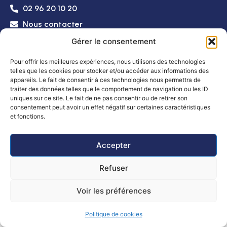
02 96 20 10 20
Nous contacter
Accessibilité
Plan
Politique de
Mentions
© 2025 -
Gérer le consentement
du
confidentialité
légales
Propulsé par
site
Utopia
Pour offrir les meilleures expériences, nous utilisons des technologies
telles que les cookies pour stocker et/ou accéder aux informations des
Horaires d’ouverture
appareils. Le fait de consentir à ces technologies nous permettra de
Mairie
: Lundi, mardi, mercredi et vendredi
traiter des données telles que le comportement de navigation ou les ID
de 8h30 à 12h et de 14h à 16h
uniques sur ce site. Le fait de ne pas consentir ou de retirer son
consentement peut avoir un effet négatif sur certaines caractéristiques
Le jeudi de 8h30 à 12h
et fonctions.
Poste :
Lundi au vendredi : 8h30 – 12h
Samedi de 9h à 12h
Accepter
Refuser
Voir les préférences
Politique de cookies