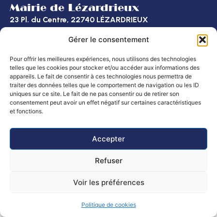
Mairie de Lézardrieux
23 Pl. du Centre, 22740 LÉZARDRIEUX
02 96 20 10 20
Gérer le consentement
Nous contacter
Accessibilité
Plan
Politique de
Mentions
© 2025 -
Pour offrir les meilleures expériences, nous utilisons des technologies
telles que les cookies pour stocker et/ou accéder aux informations des
du
confidentialité
légales
Propulsé par
appareils. Le fait de consentir à ces technologies nous permettra de
site
Utopia
traiter des données telles que le comportement de navigation ou les ID
Horaires d’ouverture
uniques sur ce site. Le fait de ne pas consentir ou de retirer son
consentement peut avoir un effet négatif sur certaines caractéristiques
Mairie
: Lundi, mardi, mercredi et vendredi
et fonctions.
de 8h30 à 12h et de 14h à 16h
Le jeudi de 8h30 à 12h
Accepter
Poste :
Lundi au vendredi : 8h30 – 12h
Samedi de 9h à 12h
Refuser
Voir les préférences
Politique de cookies