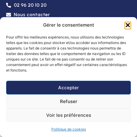
02 96 20 10 20
Nous contacter
Accessibilité
Plan
Politique de
Mentions
© 2025 -
Gérer le consentement
du
confidentialité
légales
Propulsé par
site
Utopia
Pour offrir les meilleures expériences, nous utilisons des technologies
telles que les cookies pour stocker et/ou accéder aux informations des
Horaires d’ouverture
appareils. Le fait de consentir à ces technologies nous permettra de
Mairie
: Lundi, mardi, mercredi et vendredi
traiter des données telles que le comportement de navigation ou les ID
de 8h30 à 12h et de 14h à 16h
uniques sur ce site. Le fait de ne pas consentir ou de retirer son
consentement peut avoir un effet négatif sur certaines caractéristiques
Le jeudi de 8h30 à 12h
et fonctions.
Poste :
Lundi au vendredi : 8h30 – 12h
Samedi de 9h à 12h
Accepter
Refuser
Voir les préférences
Politique de cookies