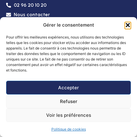
02 96 20 10 20
Nous contacter
Accessibilité
Plan
Politique de
Mentions
© 2025 -
Gérer le consentement
du
confidentialité
légales
Propulsé par
site
Utopia
Pour offrir les meilleures expériences, nous utilisons des technologies
telles que les cookies pour stocker et/ou accéder aux informations des
Horaires d’ouverture
appareils. Le fait de consentir à ces technologies nous permettra de
Mairie
: Lundi, mardi, mercredi et vendredi
traiter des données telles que le comportement de navigation ou les ID
de 8h30 à 12h et de 14h à 16h
uniques sur ce site. Le fait de ne pas consentir ou de retirer son
consentement peut avoir un effet négatif sur certaines caractéristiques
Le jeudi de 8h30 à 12h
et fonctions.
Poste :
Lundi au vendredi : 8h30 – 12h
Samedi de 9h à 12h
Accepter
Refuser
Voir les préférences
Politique de cookies