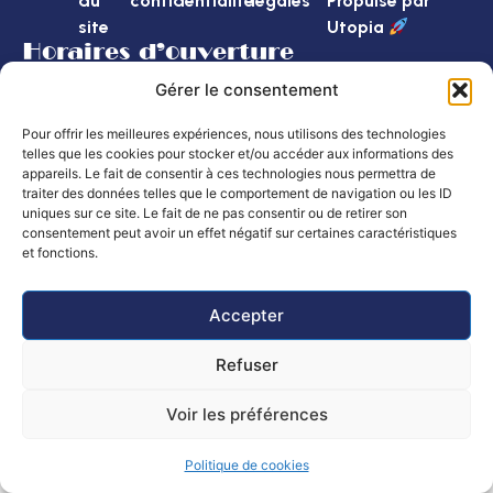
du
confidentialité
légales
Propulsé par
site
Utopia
Horaires d’ouverture
Mairie
: Lundi, mardi, mercredi et vendredi
Gérer le consentement
de 8h30 à 12h et de 14h à 16h
Le jeudi de 8h30 à 12h
Pour offrir les meilleures expériences, nous utilisons des technologies
telles que les cookies pour stocker et/ou accéder aux informations des
Poste :
Lundi au vendredi : 8h30 – 12h
appareils. Le fait de consentir à ces technologies nous permettra de
Samedi de 9h à 12h
traiter des données telles que le comportement de navigation ou les ID
uniques sur ce site. Le fait de ne pas consentir ou de retirer son
consentement peut avoir un effet négatif sur certaines caractéristiques
et fonctions.
Accepter
Refuser
Voir les préférences
Politique de cookies