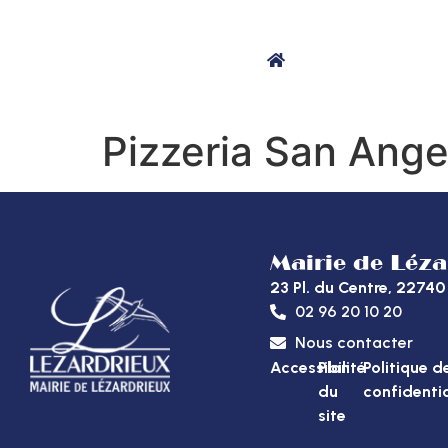
contenu
principal
MA MAIRIE
Pizzeria San Ange
Mairie de Léz
23 Pl. du Centre, 227
02 96 20 10 20
Nous contacter
Accessibilité
Plan
Politique d
du
confidentia
site