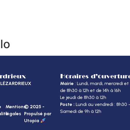
MON QUOTIDIEN
DÉCOUVRIR LÉZARDRIEUX
ME
lo
ardrieux
Horaires d’ouvertur
40 LÉZARDRIEUX
Mairie
: Lundi, mardi, mercredi et
de 8h30 à 12h et de 14h à 16h
Le jeudi de 8h30 à 12h
Poste :
Lundi au vendredi : 8h30 
e
Mentions
© 2025 -
Samedi de 9h à 12h
lité
légales
Propulsé par
Utopia