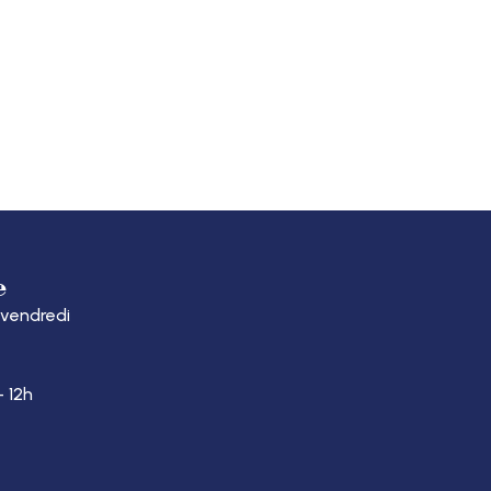
S DÉMARCHES
e
 vendredi
– 12h