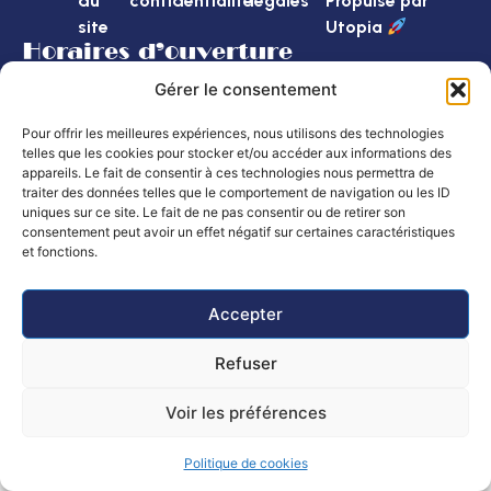
du
confidentialité
légales
Propulsé par
site
Utopia
Horaires d’ouverture
Mairie
: Lundi, mardi, mercredi et vendredi
Gérer le consentement
de 8h30 à 12h et de 14h à 16h
Le jeudi de 8h30 à 12h
Pour offrir les meilleures expériences, nous utilisons des technologies
telles que les cookies pour stocker et/ou accéder aux informations des
Poste :
Lundi au vendredi : 8h30 – 12h
appareils. Le fait de consentir à ces technologies nous permettra de
Samedi de 9h à 12h
traiter des données telles que le comportement de navigation ou les ID
uniques sur ce site. Le fait de ne pas consentir ou de retirer son
consentement peut avoir un effet négatif sur certaines caractéristiques
et fonctions.
Accepter
Refuser
Voir les préférences
Politique de cookies