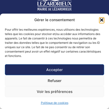
Mairie de Lézardrieux
Gérer le consentement
23 Pl. du Centre, 22740 LÉZARDRIEUX
02 96 20 10 20
Pour offrir les meilleures expériences, nous utilisons des technologies
telles que les cookies pour stocker et/ou accéder aux informations des
Nous contacter
appareils. Le fait de consentir à ces technologies nous permettra de
Accessibilité
Plan
Politique de
Mentions
© 2025 -
traiter des données telles que le comportement de navigation ou les ID
du
confidentialité
légales
Propulsé par
uniques sur ce site. Le fait de ne pas consentir ou de retirer son
consentement peut avoir un effet négatif sur certaines caractéristiques
site
Utopia
et fonctions.
Horaires d’ouverture
Mairie
: Lundi, mardi, mercredi et vendredi
Accepter
de 8h30 à 12h et de 14h à 16h
Le jeudi de 8h30 à 12h
Refuser
Poste :
Lundi au vendredi : 8h30 – 12h
Samedi de 9h à 12h
Voir les préférences
Politique de cookies