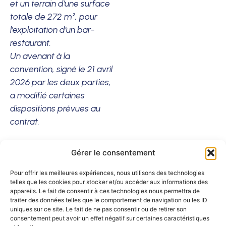
et un terrain d’une surface
totale de 272 m², pour
l’exploitation d’un bar-
restaurant.
Un avenant à la
convention, signé le 21 avril
2026 par les deux parties,
a modifié certaines
dispositions prévues au
contrat.
Ces documents sont
Gérer le consentement
consultables en mairie de
Lézardrieux (23 place du
Pour offrir les meilleures expériences, nous utilisons des technologies
telles que les cookies pour stocker et/ou accéder aux informations des
Centre – 22740
appareils. Le fait de consentir à ces technologies nous permettra de
Lézardrieux), au Port de
traiter des données telles que le comportement de navigation ou les ID
uniques sur ce site. Le fait de ne pas consentir ou de retirer son
Plaisance de Lézardrieux
consentement peut avoir un effet négatif sur certaines caractéristiques